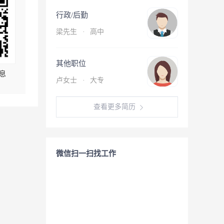
行政/后勤
梁先生
·
高中
其他职位
息
卢女士
·
大专
查看更多简历
微信扫一扫找工作