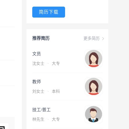
简历下载
推荐简历
更多简历
文员
沈女士
·
大专
教师
刘女士
·
本科
技工/普工
林先生
·
大专