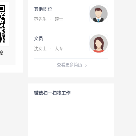
其他职位
范先生
·
硕士
文员
沈女士
·
大专
息
查看更多简历
微信扫一扫找工作